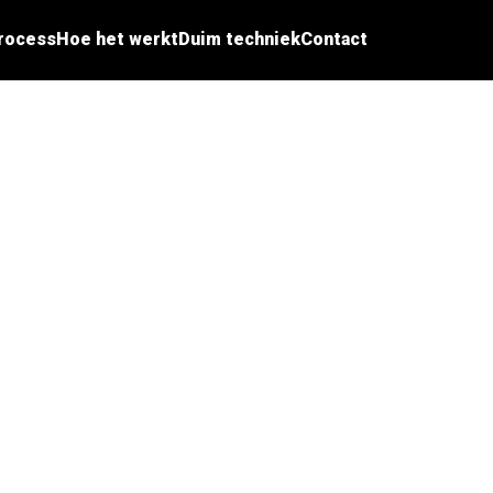
rocess
Hoe het werkt
Duim techniek
Contact