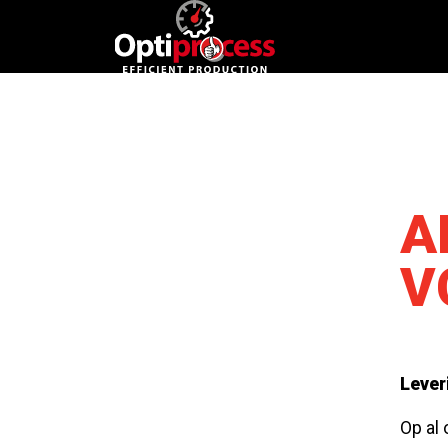
A
V
Lever
Op al 