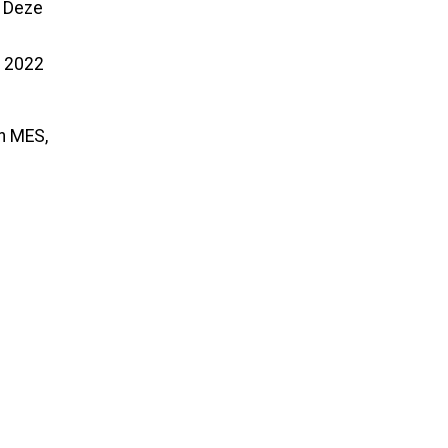
. Deze
i 2022
n MES,